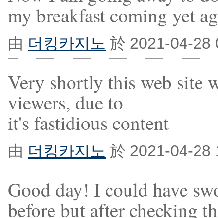
my breakfast coming yet ag
由
더킹카지노
於 2021-04-28
Very shortly this web site 
viewers, due to
it's fastidious content
由
더킹카지노
於 2021-04-28
Good day! I could have swor
before but after checking t