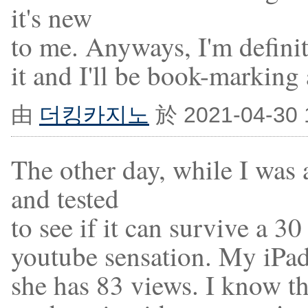
it's new
to me. Anyways, I'm defini
it and I'll be book-marking
由
더킹카지노
於 2021-04-30
The other day, while I was
and tested
to see if it can survive a 30
youtube sensation. My iPad
she has 83 views. I know thi