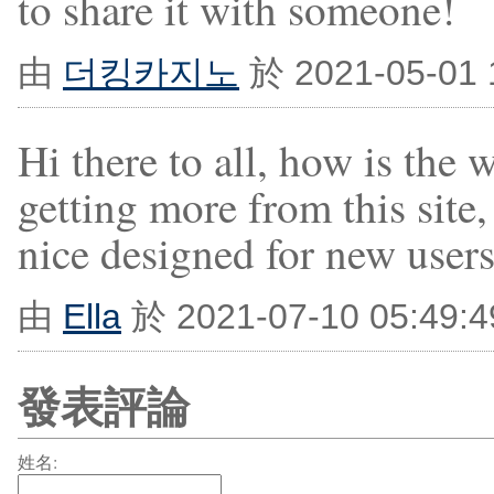
to share it with someone!
由
더킹카지노
於 2021-05-01
Hi there to all, how is the 
getting more from this site
nice designed for new users
由
Ella
於 2021-07-10 05:49
發表評論
姓名: