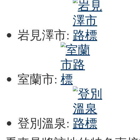
岩見澤市:
室蘭市:
登別溫泉: