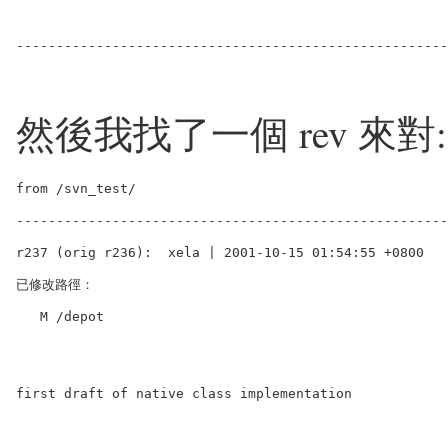
------------------------------------------------------
然後我找了一個 rev 來對:
from /svn_test/

------------------------------------------------------
r237 (orig r236):  xela | 2001-10-15 01:54:55 +0800

已修改路徑：

   M /depot

first draft of native class implementation