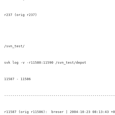
r237 (orig r237)
/svn_test/
svk log -v -r11580:11590 /svn_test/depot
11587 - 11586
------------------------------------------------------
r11587 (orig r11586):  breser | 2004-10-23 08:13:43 +0