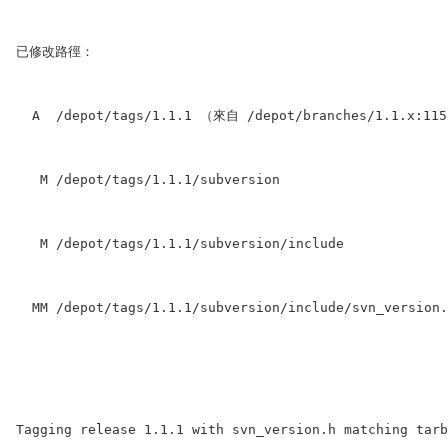
已修改路徑：
  A  /depot/tags/1.1.1 （來自 /depot/branches/1.1.x:11
   M /depot/tags/1.1.1/subversion
   M /depot/tags/1.1.1/subversion/include
  MM /depot/tags/1.1.1/subversion/include/svn_version.
Tagging release 1.1.1 with svn_version.h matching tarb