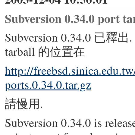
Subversion 0.34.0 port ta
Subversion 0.34.0 已
tarball 的位置在
http://freebsd.sinica.edu.t
ports.0.34.0.tar.gz
請慢用.
Subversion 0.34.0 is release