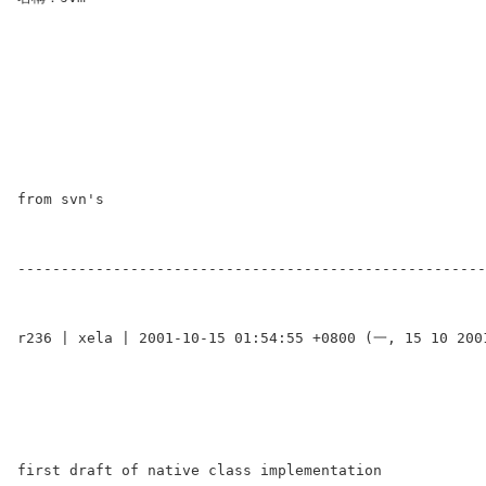
from svn's
------------------------------------------------------
r236 | xela | 2001-10-15 01:54:55 +0800 (一, 15 10 200
first draft of native class implementation