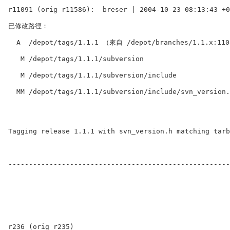
r11091 (orig r11586):  breser | 2004-10-23 08:13:43 +0
已修改路徑：                                  

  A  /depot/tags/1.1.1 （來自 /depot/branches/1.1.x:110
   M /depot/tags/1.1.1/subversion             

   M /depot/tags/1.1.1/subversion/include

  MM /depot/tags/1.1.1/subversion/include/svn_version.
Tagging release 1.1.1 with svn_version.h matching tarb
------------------------------------------------------
r236 (orig r235)