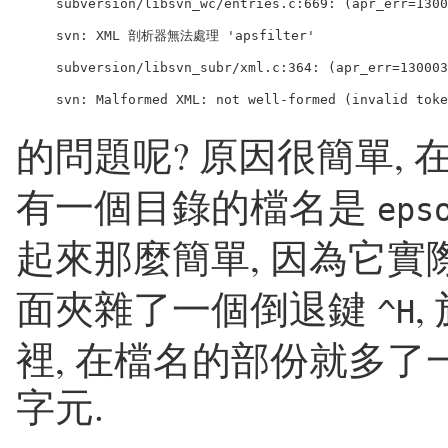
subversion/libsvn_wc/entries.c:669: (apr_err=1300
svn: XML 剖析器無法處理 'apsfilter'

subversion/libsvn_subr/xml.c:364: (apr_err=130003
的問題呢? 原因很簡單, 
有一個目錄的檔名是
eps
起來那麼簡單, 因為它實
面夾雜了一個倒退鍵
,
^H
裡, 在檔名的部份就多了一個
字元.