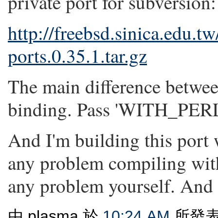
private port for subversion:
http://freebsd.sinica.edu.t
ports.0.35.1.tar.gz
The main difference betwee
binding. Pass 'WITH_PERL=
And I'm building this port
any problem compiling with 
any problem yourself. And 
由 plasma 於
10:24 AM
所發表