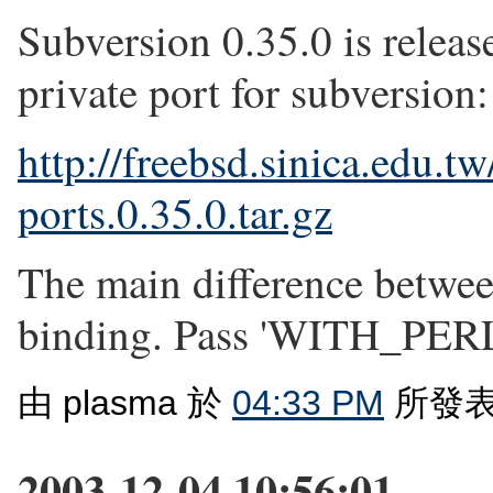
Subversion 0.35.0 is release
private port for subversion:
http://freebsd.sinica.edu.t
ports.0.35.0.tar.gz
The main difference betwee
binding. Pass 'WITH_PERL=
由 plasma 於
04:33 PM
所發表
2003-12-04 10:56:01