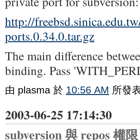
private port for subversion:
http://freebsd.sinica.edu.t
ports.0.34.0.tar.gz
The main difference betwee
binding. Pass 'WITH_PERL=
由 plasma 於
10:56 AM
所發表
2003-06-25 17:14:30
subversion 與 repos 權限