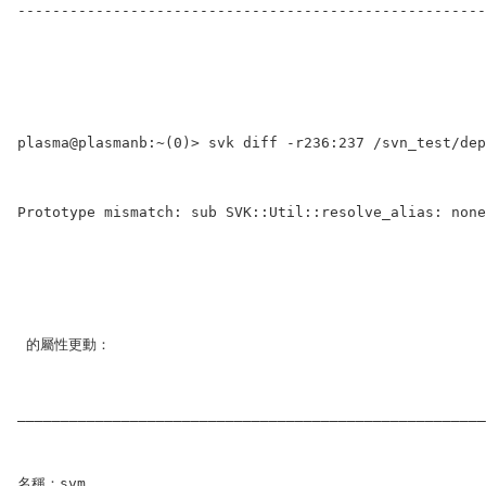
------------------------------------------------------
plasma@plasmanb:~(0)> svk diff -r236:237 /svn_test/dep
Prototype mismatch: sub SVK::Util::resolve_alias: none
 的屬性更動：         
______________________________________________________
名稱：svm             