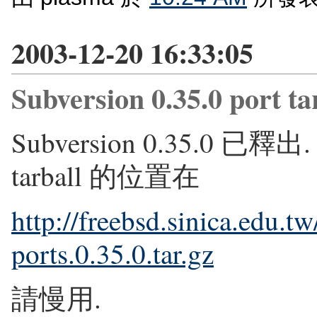
2003-12-20 16:33:05
Subversion 0.35.0 port t
Subversion 0.35.0 已
tarball 的位置在
http://freebsd.sinica.edu.t
ports.0.35.0.tar.gz
請慢用.